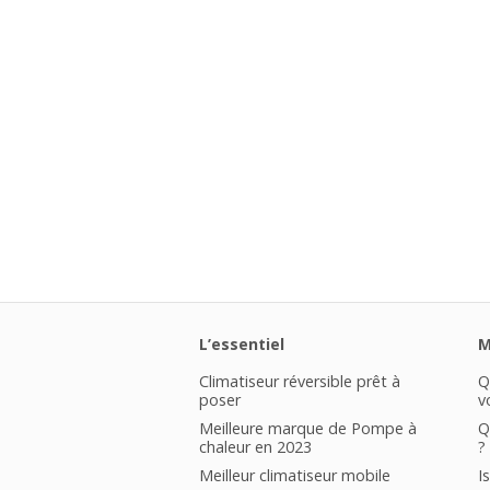
L’essentiel
M
Climatiseur réversible prêt à
Q
poser
v
Meilleure marque de Pompe à
Q
chaleur en 2023
?
Meilleur climatiseur mobile
I