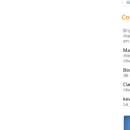
c
Co
Bri
mar
en
Ma
mei
rév
Bo
de 
Cla
rév
kev
Le 