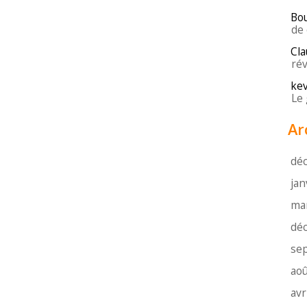
Bo
de 
Cla
rév
kev
Le 
Ar
dé
jan
ma
dé
se
aoû
avr