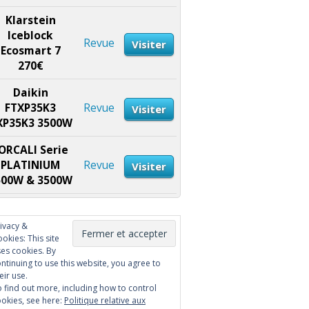
Klarstein
Iceblock
Revue
Visiter
Ecosmart 7
270€
Daikin
FTXP35K3
Revue
Visiter
XP35K3 3500W
ORCALI Serie
PLATINIUM
Revue
Visiter
500W & 3500W
ivacy &
okies: This site
es cookies. By
ntinuing to use this website, you agree to
eir use.
 find out more, including how to control
okies, see here:
Politique relative aux