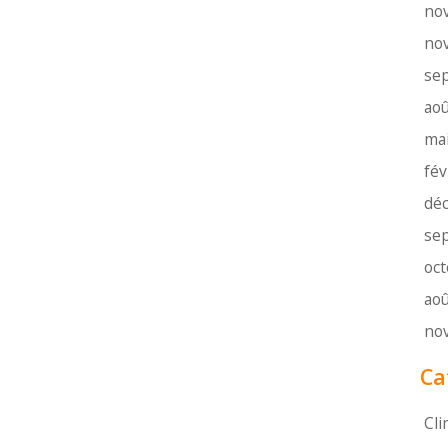
no
no
se
aoû
ma
fév
dé
se
oc
aoû
no
Ca
Cli