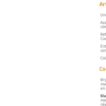
Ar
Une
Ava
cli
Ref
Cou
Ent
com
Coû
Co
Bri
mar
en
Ma
mei
rév