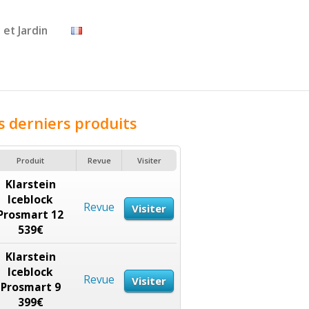
 et Jardin
s derniers produits
Produit
Revue
Visiter
Klarstein
Iceblock
Revue
Visiter
Prosmart 12
539€
Klarstein
Iceblock
Revue
Visiter
Prosmart 9
399€