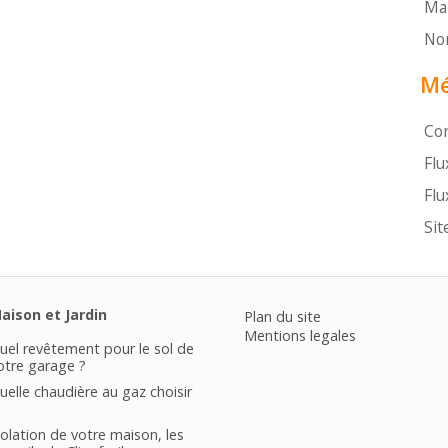
Mai
Non
Mé
Co
Flu
Flu
Sit
aison et Jardin
Plan du site
Mentions legales
uel revêtement pour le sol de
otre garage ?
uelle chaudière au gaz choisir
solation de votre maison, les