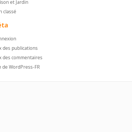
son et Jardin
 classé
ta
nnexion
x des publications
x des commentaires
e de WordPress-FR