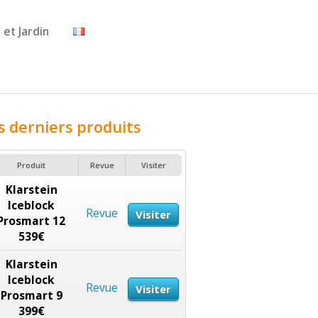
 et Jardin
s derniers produits
Produit
Revue
Visiter
Klarstein
Iceblock
Revue
Visiter
Prosmart 12
539€
Klarstein
Iceblock
Revue
Visiter
Prosmart 9
399€