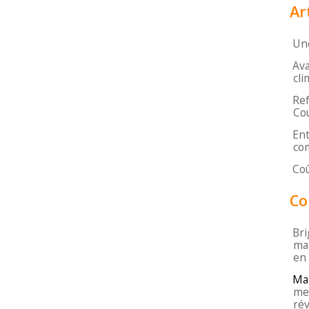
Ar
Une
Ava
cli
Ref
Cou
Ent
com
Coû
Co
Bri
mar
en
Ma
mei
rév