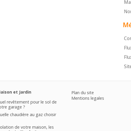
Mai
Non
Mé
Co
Flu
Flu
Sit
aison et Jardin
Plan du site
Mentions legales
uel revêtement pour le sol de
otre garage ?
uelle chaudière au gaz choisir
solation de votre maison, les