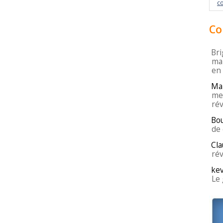
c
Co
Bri
mar
en
Ma
mei
rév
Bo
de 
Cla
rév
kev
Le 