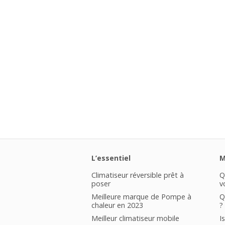
L’essentiel
M
Climatiseur réversible prêt à
Q
poser
v
Meilleure marque de Pompe à
Q
chaleur en 2023
?
Meilleur climatiseur mobile
I