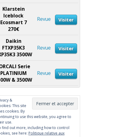
Klarstein
Iceblock
Revue
Visiter
Ecosmart 7
270€
Daikin
FTXP35K3
Revue
Visiter
XP35K3 3500W
ORCALI Serie
PLATINIUM
Revue
Visiter
500W & 3500W
ivacy &
okies: This site
es cookies. By
ntinuing to use this website, you agree to
eir use.
 find out more, including how to control
okies, see here:
Politique relative aux