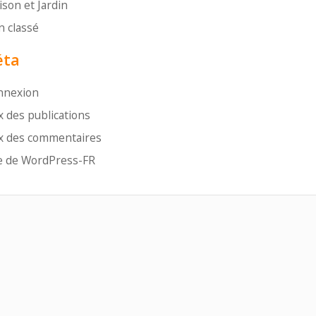
son et Jardin
 classé
ta
nnexion
x des publications
x des commentaires
e de WordPress-FR