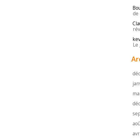
Bo
de 
Cla
rév
kev
Le 
Ar
dé
jan
ma
dé
se
aoû
avr