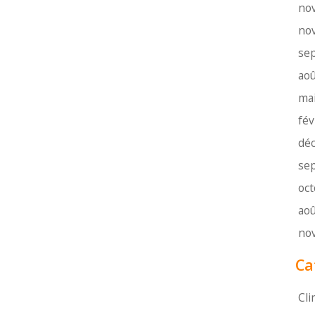
no
no
se
aoû
ma
fév
dé
se
oc
aoû
no
Ca
Cli