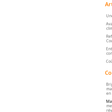
Ar
Une
Ava
cli
Ref
Cou
Ent
com
Coû
Co
Bri
mar
en
Ma
mei
rév