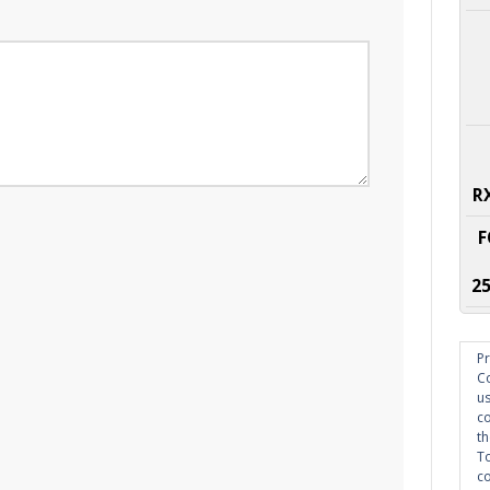
R
F
2
Pr
Co
us
co
th
To
co