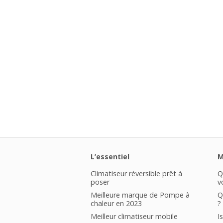
L’essentiel
M
Climatiseur réversible prêt à
Q
poser
v
Meilleure marque de Pompe à
Q
chaleur en 2023
?
Meilleur climatiseur mobile
I