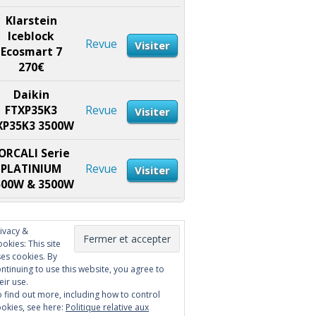
Klarstein
Iceblock
Revue
Visiter
Ecosmart 7
270€
Daikin
FTXP35K3
Revue
Visiter
XP35K3 3500W
ORCALI Serie
PLATINIUM
Revue
Visiter
500W & 3500W
ivacy &
okies: This site
es cookies. By
ntinuing to use this website, you agree to
eir use.
 find out more, including how to control
okies, see here:
Politique relative aux