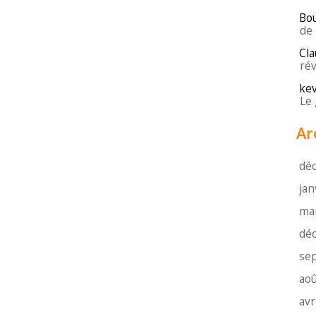
Bo
de 
Cla
rév
kev
Le 
Ar
dé
jan
ma
dé
se
aoû
avr