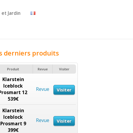
 et Jardin
s derniers produits
Produit
Revue
Visiter
Klarstein
Iceblock
Revue
Visiter
Prosmart 12
539€
Klarstein
Iceblock
Revue
Visiter
Prosmart 9
399€