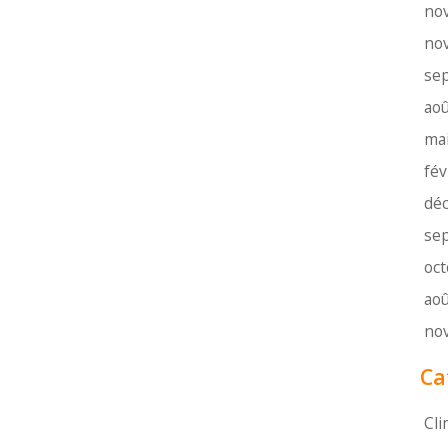
no
no
se
aoû
ma
fév
dé
se
oc
aoû
no
Ca
Cli