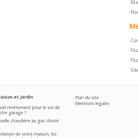
Mai
Non
Mé
Co
Flu
Flu
Sit
aison et Jardin
Plan du site
Mentions legales
uel revêtement pour le sol de
otre garage ?
uelle chaudière au gaz choisir
solation de votre maison, les