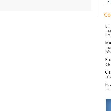
c
Co
Bri
mar
en
Ma
mei
rév
Bo
de 
Cla
rév
kev
Le 