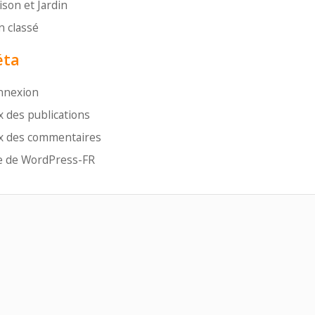
son et Jardin
 classé
ta
nnexion
x des publications
x des commentaires
e de WordPress-FR